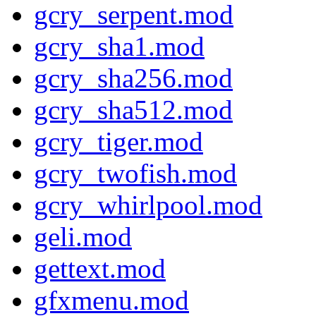
gcry_serpent.mod
gcry_sha1.mod
gcry_sha256.mod
gcry_sha512.mod
gcry_tiger.mod
gcry_twofish.mod
gcry_whirlpool.mod
geli.mod
gettext.mod
gfxmenu.mod