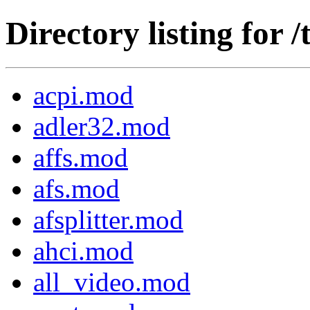
Directory listing for 
acpi.mod
adler32.mod
affs.mod
afs.mod
afsplitter.mod
ahci.mod
all_video.mod