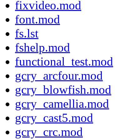
fixvideo.mod
font.mod
fs.lst
fshelp.mod
functional_test.mod
gcry_arcfour.mod
gcry_blowfish.mod
gcry_camellia.mod
gcry_cast5.mod
gcry_crc.mod