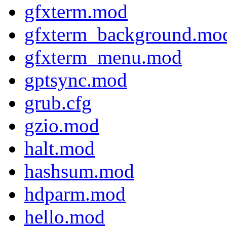
gfxterm.mod
gfxterm_background.mo
gfxterm_menu.mod
gptsync.mod
grub.cfg
gzio.mod
halt.mod
hashsum.mod
hdparm.mod
hello.mod