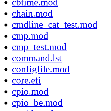
cbtime.mod
chain.mod
cmdline_cat_test.mod
cmp.mod
cmp_test.mod
command.lst
configfile.mod
core.efi
cpio.mod
cpio_be.mod