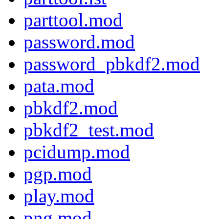
parttool.mod
password.mod
password_pbkdf2.mod
pata.mod
pbkdf2.mod
pbkdf2_test.mod
pcidump.mod
pgp.mod
play.mod
png.mod