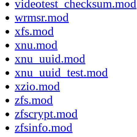
videotest_checksum.mod
wrmsr.mod
xfs.mod
xnu.mod
xnu_uuid.mod
xnu_uuid_test.mod
xzio.mod
zfs.mod
zfscrypt.mod
zfsinfo.mod