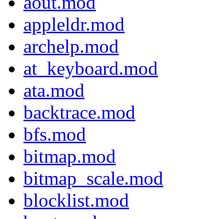
aout.mod
appleldr.mod
archelp.mod
at_keyboard.mod
ata.mod
backtrace.mod
bfs.mod
bitmap.mod
bitmap_scale.mod
blocklist.mod