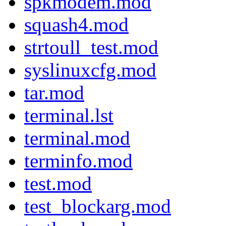
spkmodem.mod
squash4.mod
strtoull_test.mod
syslinuxcfg.mod
tar.mod
terminal.lst
terminal.mod
terminfo.mod
test.mod
test_blockarg.mod