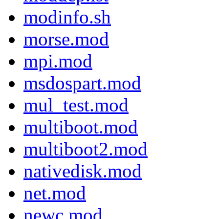
modinfo.sh
morse.mod
mpi.mod
msdospart.mod
mul_test.mod
multiboot.mod
multiboot2.mod
nativedisk.mod
net.mod
newc.mod