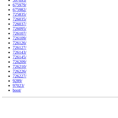
597693/
675979/
675982/
725835/
726035/
726037/
726095/
726107/
726109/
726126/
726127/
726143/
726145/
726209/
726210/
726226/
726227/
9289/
97023/
boot/