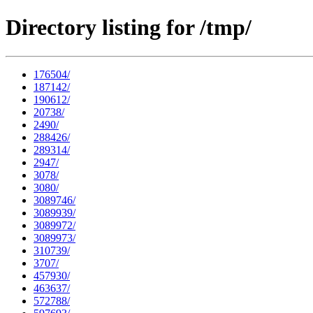
Directory listing for /tmp/
176504/
187142/
190612/
20738/
2490/
288426/
289314/
2947/
3078/
3080/
3089746/
3089939/
3089972/
3089973/
310739/
3707/
457930/
463637/
572788/